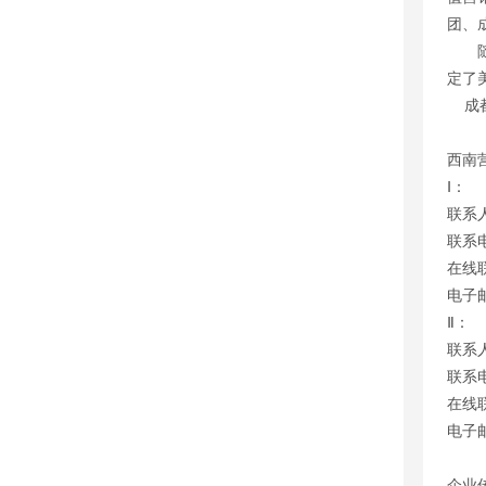
团、
随着
定了
成都
西南
Ⅰ：
联系
联系电
在线联
电子邮
Ⅱ：
联系
联系电
在线联
电子邮
企业传