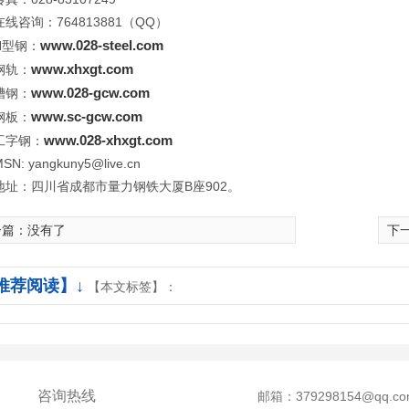
线咨询：764813881（QQ）
www.028-steel.com
H型钢：
www.xhxgt.com
钢轨：
www.028-gcw.com
槽钢：
www.sc-gcw.com
钢板：
www.028-xhxgt.com
工字钢：
N: yangkuny5@live.cn
地址：四川省成都市量力钢铁大厦B座902。
一篇：没有了
下
推荐阅读】↓
【本文标签】：
咨询热线
邮箱：379298154@qq.co