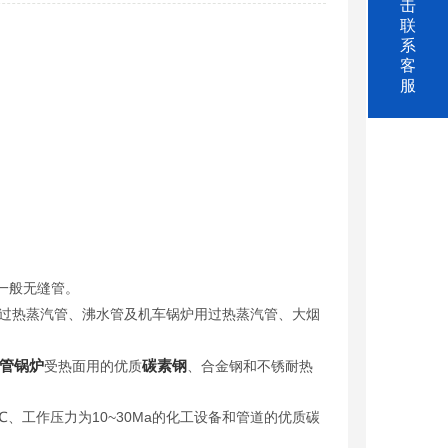
击
联
系
客
服
一般无缝管。
过热蒸汽管、沸水管及机车锅炉用过热蒸汽管、大烟
管锅炉
碳素钢
受热面用的优质
、合金钢和不锈耐热
0℃、工作压力为10~30Ma的化工设备和管道的优质碳