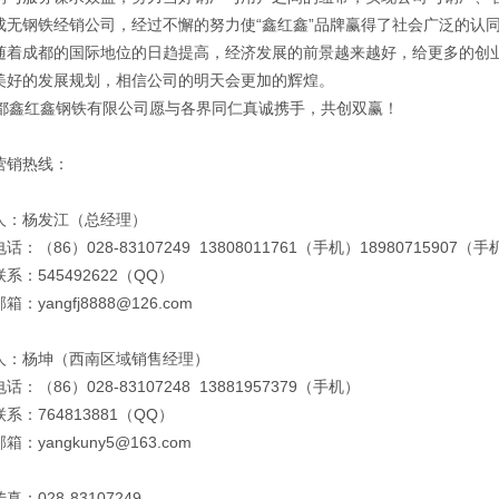
成无钢铁经销公司，经过不懈的努力使“鑫红鑫”品牌赢得了社会广泛的认
成都的国际地位的日趋提高，经济发展的前景越来越好，给更多的创业
美好的发展规划，相信公司的明天会更加的辉煌。
鑫红鑫钢铁有限公司愿与各界同仁真诚携手，共创双赢！
营销热线：
人：杨发江（总经理）
话：（86）028-83107249 13808011761（手机）18980715907（手
系：545492622（QQ）
箱：yangfj8888@126.com
人：杨坤（西南区域销售经理）
话：（86）028-83107248 13881957379（手机）
系：764813881（QQ）
箱：yangkuny5@163.com
真：028-83107249