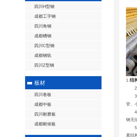
四川H型钢
成都工字钢
四川角钢
成都槽钢
四川C型钢
成都钢轨
四川Z型钢
结
1.
板材
2.流
四川卷板
3.
管、
成都中板
4.
四川耐磨板
钢无
成都耐候板
5.
素结