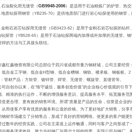
GB9948-2006
石油裂化用无缝管（
）是适用于石油精炼厂的炉管、热交
地质钻探用钢管（YB235-70）是供地质部门进行岩心钻探使用的钢管
金刚石岩芯钻探用无缝管（GB3423-82）是用于金刚石岩芯钻探的钻
石油钻探管（YB528-65）是用于石油钻探两端内加厚或外加厚的无缝管
对焊的方法与工具接头联结。
市鑫红鑫物资有限公司总部位于四川省成都市量力钢材城，公司主要经营：
、低合金工字钢、低合金H型钢、低合金槽钢、钢轨、楼承板、钢板桩。2
3：管材产品：方矩管、镀锌管、焊管、无缝管、螺旋管、直缝管等。
自创办以来，在“恪守诚信，服务创造价值”的企业核心价值观的引导下
础、精准的执行运作，不断的增强服务意识、提高服务水平、拓宽服务范
营造更合理、更有效的销售环境。所谓“质量是产品的生命，信誉是企业的
，从而使客户享有优质的服务和公道的价格。为了更好地扩大销售，分享
的钢材市场建立了分销售点，形成了良好的营销网络。使更多的客户能更
数年的经营实践，公司在主渠道上运作畅通，同时与客户之间形成了一
销与服务谋求效益，努力当好钢厂与用户之间的纽带，实现公司与钢厂、