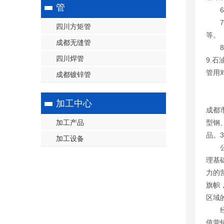
管
6.
7.
四川方矩管
等。
成都无缝管
8.
四川焊管
9.
管用
成都镀锌管
加工中心
成都
加工产品
型钢
品。
加工设备
公司
理基
力的
旗帜
区域
经过
值营