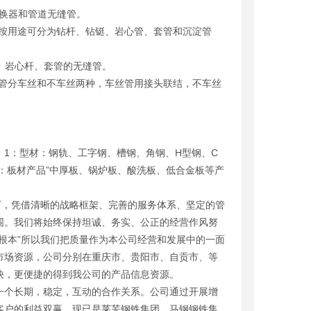
换器和管道无缝管。
，按用途可分为钻杆、钻铤、岩心管、套管和沉淀管
杆、岩心杆、套管的无缝管。
。钢管分车丝和不车丝两种，车丝管用接头联结，不车丝
1：型材：钢轨、工字钢、槽钢、角钢、H型钢、C
：板材产品”中厚板、锅炉板、酸洗板、低合金板等产
，凭借清晰的战略框架、完善的服务体系、坚定的管
围。我们将始终保持坦诚、务实、公正的经营作风努
根本”所以我们把质量作为本公司经营和发展中的一面
市场资源，公司分别在重庆市、贵阳市、自贡市、等
快，更便捷的得到我公司的产品信息资源。
个长期，稳定，互动的合作关系。公司通过开展增
客户的利益双赢。现已是莱芜钢铁集团、马钢钢铁集