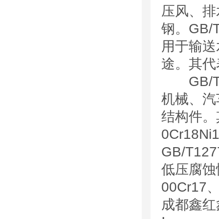
压风、排
钢。GB/
用于输送
途。其代
GB/T
机械、汽
结构件。其代
0Cr18N
GB/T1
低压腐蚀性
00Cr17
成都鑫红