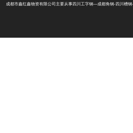
成都市鑫红鑫物资有限公司主要从事四川工字钢—成都角钢-四川槽钢-