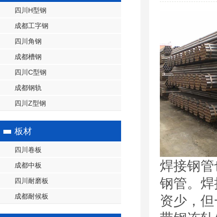
四川H型钢
成都工字钢
四川角钢
成都槽钢
四川C型钢
成都钢轨
四川Z型钢
板材
四川卷板
焊接钢管
成都中板
钢管。焊
四川耐磨板
成都耐候板
资少，但