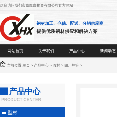
欢迎访问成都市鑫红鑫物资有限公司官方网站！
钢材加工、仓储、配送、分销供应商
提供优质钢材供应和解决方案
网站首页
关于我们
产品中心
新闻动态
当前位置:
主页
>
产品中心
>
管材
>
四川焊管
>
产品中心
PRODUCT CENTER
型材