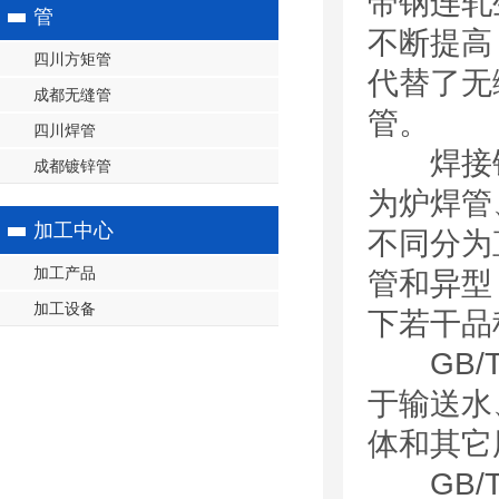
带钢连轧
管
不断提高
四川方矩管
代替了无
成都无缝管
管。
四川焊管
焊接钢
成都镀锌管
为炉焊管
加工中心
不同分为
加工产品
管和异型
加工设备
下若干品
GB/T
于输送水
体和其它
GB/T