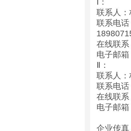
Ⅰ：
联系人：
联系电话：（
189807
在线联系：
电子邮箱：y
Ⅱ：
联系人：
联系电话：（
在线联系：
电子邮箱：y
企业传真：0